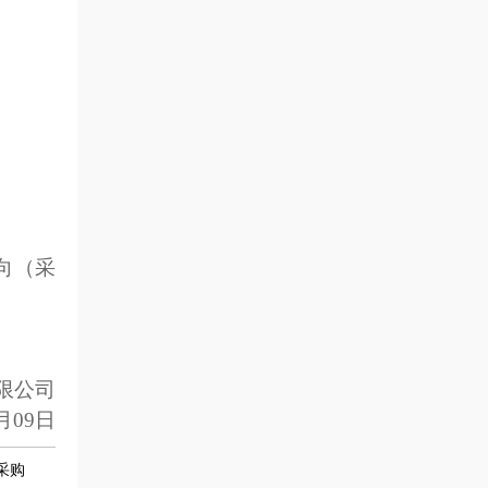
。
向（采
限公司
5月09日
采购