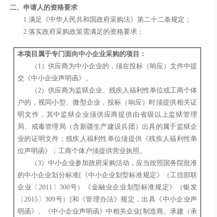
二、申请人的资格要求
1.满足《中华人民共和国政府采购法》第二十二条规定；
2.落实政府采购政策需满足的资格要求：
本项目属于专门面向中小企业采购的项目：
（
1
）供应商为中小企业的，须在投标（响应）文件中提
交《中小企业声明函》。
（
2
）供应商为监狱企业、残疾人福利性单位或工商个体
户的，视同小型、微型企业，投标（响应）时须提供相关证
明文件，其中监狱企业须供应商提供由省级以上监狱管理
局、戒毒管理局（含新疆生产建设兵团）出具的属于监狱企
业的证明文件；残疾人福利性单位须提供《残疾人福利性单
位声明函》；工商个体户须提供营业执照。
（
3
）中小企业参加政府采购活动，应当按照国务院批准
的中小企业划分标准
[
《中小企业划型标准规定》（工信部联
企业〔
2011
〕
300
号）《金融业企业划型标准规定》（银发
〔
2015
〕
309
号）
]
和《管理办法》规定，出具《中小企业声
明函》。《中小企业声明函》中相关企业
[
制造商、承建（承