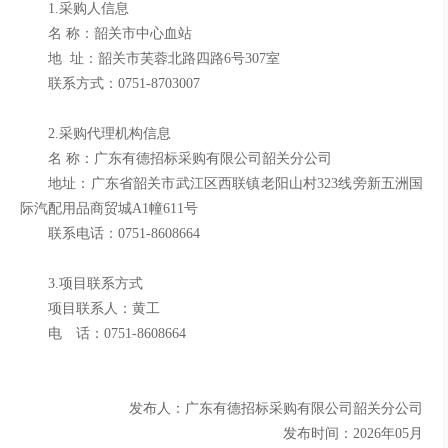
1.采购人信息
名
称：韶关市中心血站
地
址：
韶关市芙蓉北路四路
6号307室
联系方式：
0751-8703007
2.采购代理机构信息
名
称：
广东有德招标采购有限公司韶关分公司
地址：广东省
韶关市武江区西联镇老阳山村
323线旁新五洲国
际汽配用品商贸城A1幢611号
联系
电话
：
0751-8608664
3.项目联系方式
项目联系人：
黄工
电 话：
0751-8608664
发布人：
广东有德招标采购有限公司韶关分公司
发布时间：
2026
年
05
月