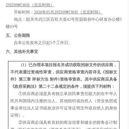
29
日
09
时
30
分（北京时间）
开标
时间
：
2026年
05
月
29
日
09
时
30
分
（北京时间）
地点：韶关市武江区百旺大道
42号莞韶双创中心研发办公楼5
楼03号
五、公告期限
自本公告发布之日起
5个工作日。
六、其他补充事宜
（
1）已办理本项目报名并成功获取招标文件的供应商，
不代表通过资格性审查，供应商资格审查内容详见
《招标文
件》
第三章
评标方法
附件
1
资格审查表。其中供应商应具备
《政府采购法》第二十二条规定的条件，须提供下列材料：
①供应商必须是具有独立承担民事责任能力的在中华人
民共和国境内注册的法人、其他组织或自然人（营业执照或
事业单位法人证书或执业许可证等证明文件或自然人的身份
证明）。
②供应商必须具有良好的商业信誉和健全的财务会计制