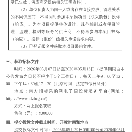
录已失效，供应商需提供相关证明资料）
。
（
2
）单位负责人为同一人或者存在直接控股、管理关系
的不同供应商，不得同时参加本采购项目（或采购包）投标
（响应）。为本项目提供整体设计、规范编制或者项目管
理、监理、检测等服务的供应商，不得再参与本项目投标
（响应）。投标（报价）函相关承诺要求内容。
（
3
）已登记报名并获取本项目采购文件。
三、获取招标文件
时间：
2026年
05
月
07
日起至
2026年
05
月
13
日（提供期限自本
公告发布之日起不得少于
5个工作日），每天上午
9：00
至
12：
00
，下午
14：30
至
17：30
（北京时间，法定节假日除外）
地点：
南方招标采购网电子招投标服务平台
(网址：
http
：
//www.nfzbcg.cn/)
方式：网上报名获取
售价（元）：
¥
300.00
四、提交投标文件
截止时间、开标时间和地点
提交投标文件时间
：
2026年
05
月
29
日
09
时
00
分至
2026年
05
月