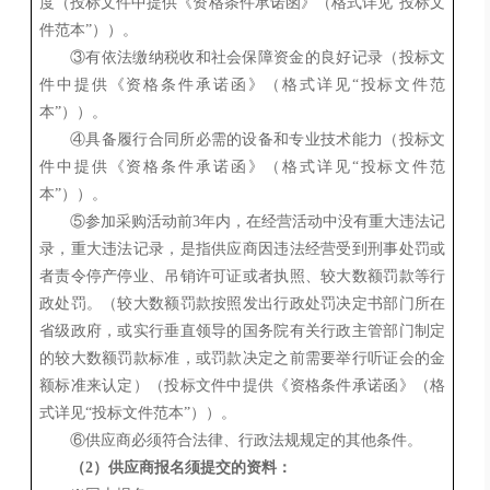
度（
投标文件中提供《资格条件承诺函》（格式详见
“
投标
文
件范本
”）
）。
③有依法缴纳税收和社会保障资金的良好记录（
投标文
件中提供《资格条件承诺函》（格式详见
“
投标
文件范
本
”）
）。
④具备履行合同所必需的设备和专业技术能力（
投标文
件中提供《资格条件承诺函》（格式详见
“
投标
文件范
本
”）
）。
⑤
参加采购活动前
3年内，在经营活动中没有重大违法记
录，重大违法记录，是指供应商因违法经营受到刑事处罚或
者责令停产停业、吊销许可证或者执照、较大数额罚款等行
政处罚。（较大数额罚款按照发出行政处罚决定书部门所在
省级政府，或实行垂直领导的国务院有关行政主管部门制定
的较大数额罚款标准，或罚款决定之前需要举行听证会的金
额标准来认定）
（
投标文件中提供《资格条件承诺函》（格
式详见
“
投标
文件范本
”）
）。
⑥供应商必须符合法律、行政法规规定的其他条件。
（
2）供应商报名须提交的资料：