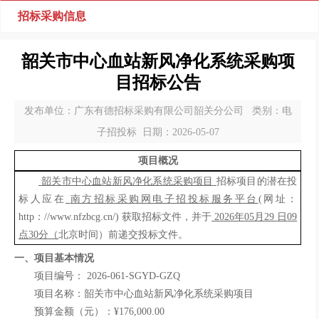
招标采购信息
韶关市中心血站新风净化系统采购项
目招标公告
发布单位：广东有德招标采购有限公司韶关分公司 类别：电
子招投标 日期：2026-05-07
项目概况
韶关市中心血站新风净化系统采购项目
招标项目的潜在投
标人应在
南方招标采购网电子招投标服务平台
(网址：
http
：
//www.nfzbcg.cn/)
获取招标文件，并于
2026年
05
月
29
日
09
点
30
分（
北京时间）前递交投标文件
。
一、项目基本情况
项目编号：
2026-061-SGYD-GZQ
项目名称：
韶关市中心血站新风净化系统采购项目
预算金额
（
元）
：
¥
176,000.00